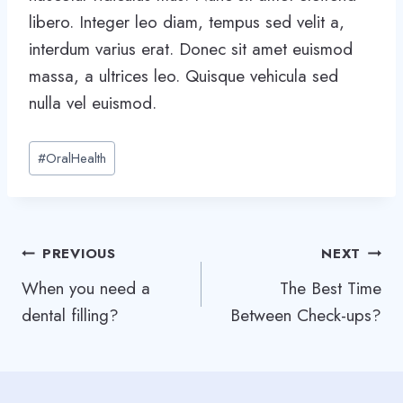
libero. Integer leo diam, tempus sed velit a,
interdum varius erat. Donec sit amet euismod
massa, a ultrices leo. Quisque vehicula sed
nulla vel euismod.
Post
#
OralHealth
Tags:
Post
PREVIOUS
NEXT
When you need a
The Best Time
navigation
dental filling?
Between Check-ups?