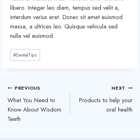
libero. Integer leo diam, tempus sed velit a,
interdum varius erat. Donec sit amet euismod
massa, a ultrices leo. Quisque vehicula sed
nulla vel euismod.
Post
#
DentalTips
Tags:
Post
PREVIOUS
NEXT
What You Need to
Products to help your
navigation
Know About Wisdom
oral health
Teeth