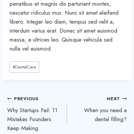
penatibus et magnis dis parturient montes,
nascetur ridiculus mus. Nunc sit amet eleifend
libero. Integer leo diam, tempus sed velit a,
interdum varius erat. Donec sit amet euismod
massa, a ultrices leo. Quisque vehicula sed
nulla vel euismod.
Post
#
DentalCare
Tags:
Post
PREVIOUS
NEXT
Why Startups Fail: 11
When you need a
navigation
Mistakes Founders
dental filling?
Keep Making